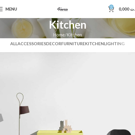
0
MENU
0,000
.ت
Kitchen
Home
Kitchen
ALL
ACCESSORIES
DECOR
FURNITURE
KITCHEN
LIGHTING