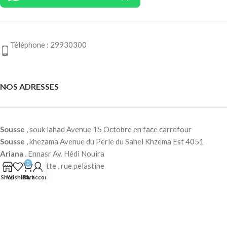
Téléphone : 29930300
NOS ADRESSES
Sousse
, souk lahad Avenue 15 Octobre en face carrefour
Sousse
, khezama Avenue du Perle du Sahel Khzema Est 4051
Ariana
, Ennasr Av. Hédi Nouira
0
Tunis
, Lafayette , rue pelastine
Shop
Wishlist
Cart
My account
FOOTER MENU
Based on
WoodMart
theme
2025
WooCommerce Themes
.