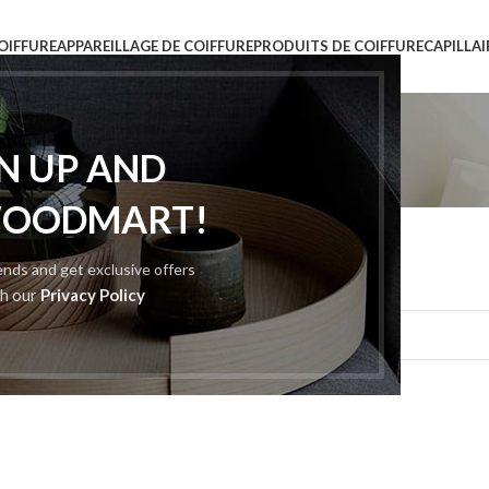
OIFFURE
APPAREILLAGE DE COIFFURE
PRODUITS DE COIFFURE
CAPILLAI
Non classé
GN UP AND
Home
Archive by Category "Non classé"
WOODMART!
rends and get exclusive offers
d a related post.
th our
Privacy Policy