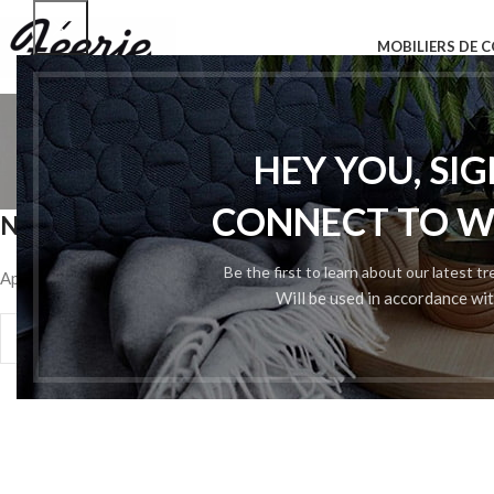
MOBILIERS DE C
HEY YOU, SI
CONNECT TO 
Nothing Found
Be the first to learn about our latest t
Apologies, but no results were found. Perhaps searching will help fin
Will be used in accordance wi