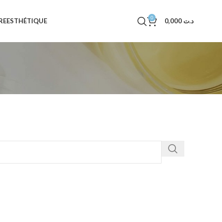
0
RE
ESTHÉTIQUE
0,000
د.ت